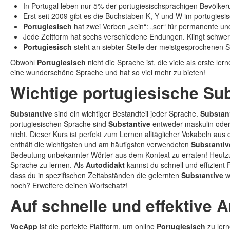
In Portugal leben nur 5% der portugiesischsprachigen Bevölke
Erst seit 2009 gibt es die Buchstaben K, Y und W im portugiesi
Portugiesisch
hat zwei Verben „sein“: „ser“ für permanente un
Jede Zeitform hat sechs verschiedene Endungen. Klingt schwer, 
Portugiesisch
steht an siebter Stelle der meistgesprochenen S
Obwohl
Portugiesisch
nicht die Sprache ist, die viele als erste l
eine wunderschöne Sprache und hat so viel mehr zu bieten!
Wichtige portugiesische Sub
Substantive
sind ein wichtiger Bestandteil jeder Sprache.
Substan
portugiesischen Sprache sind
Substantive
entweder maskulin oder 
nicht. Dieser Kurs ist perfekt zum Lernen alltäglicher Vokabeln au
enthält die wichtigsten und am häufigsten verwendeten
Substantiv
Bedeutung unbekannter Wörter aus dem Kontext zu erraten! Heutzut
Sprache zu lernen. Als
Autodidakt
kannst du schnell und effizient
dass du in spezifischen Zeitabständen die gelernten
Substantive
wi
noch? Erweitere deinen Wortschatz!
Auf schnelle und effektive 
VocApp
ist die perfekte Plattform, um online
Portugiesisch
zu lern