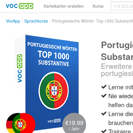
Karteikarten erstellen
Kurse
VocApp
/
Sprachkurse
/
Portugiesische Wörter: Top 1000 Substant
Portugi
Substa
Erweitere
portugie
Lerne mi
Nie wied
helfen da
Lerne die
€19.99
brauchen
/ Jahr
Trainiere