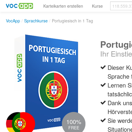
Karteikarten erstellen
Kurse
VocApp
/
Sprachkurse
/
Portugiesisch in 1 Tag
Portugi
Ihr Einsti
Diеser Ku
Sprache 
Lernen S
tatsächl
Dank uns
Hörverst
Sie werde
100%
FREE
Situatio