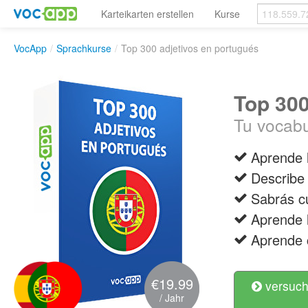
Karteikarten erstellen
Kurse
VocApp
/
Sprachkurse
/
Top 300 adjetivos en portugués
Top 300
Tu vocabu
Aprende l
Describe 
Sabrás cu
Aprende l
Aprende 
€19.99
versuch
/ Jahr