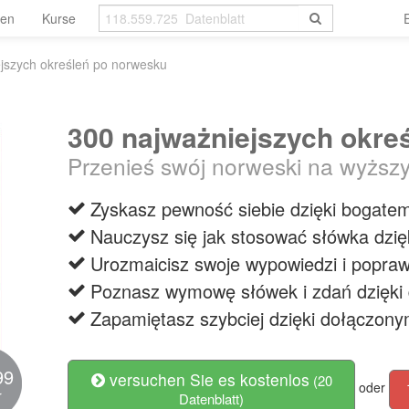
len
Kurse
jszych określeń po norwesku
300 najważniejszych okre
Przenieś swój norweski na wyższ
Zyskasz pewność siebie dzięki bogate
Nauczysz się jak stosować słówka dzi
Urozmaicisz swoje wypowiedzi i popraw
Poznasz wymowę słówek i zdań dzięki
Zapamiętasz szybciej dzięki dołączon
99
versuchen Sie es kostenlos
(20
oder
r
Datenblatt)