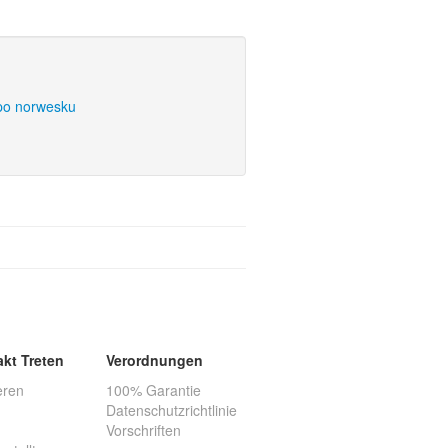
po norwesku
akt Treten
Verordnungen
eren
100% Garantie
Datenschutzrichtlinie
Vorschriften