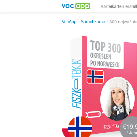
Karteikarten erstel
VocApp
/
Sprachkurse
/
300 najważnie
€19.
/ Jah