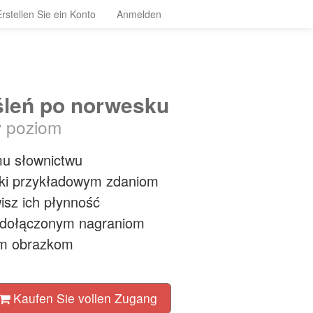
Erstellen Sie ein Konto
Anmelden
śleń po norwesku
y poziom
mu słownictwu
ęki przykładowym zdaniom
isz ich płynność
 dołączonym nagraniom
ym obrazkom
Kaufen Sie vollen Zugang