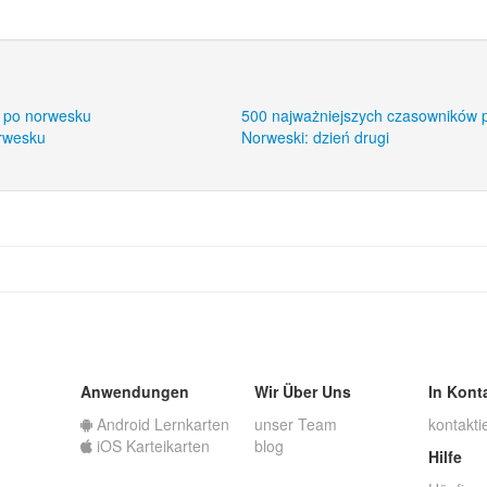
 po norwesku
500 najważniejszych czasowników 
orwesku
Norweski: dzień drugi
Anwendungen
Wir Über Uns
In Kont
Android Lernkarten
unser Team
kontakti
iOS Karteikarten
blog
Hilfe