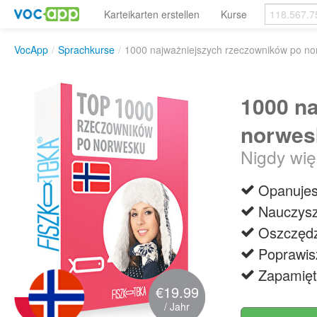
Karteikarten erstellen
Kurse
VocApp
/
Sprachkurse
/
1000 najważniejszych rzeczowników po n
1000 n
norwes
Nigdy wię
Opanujes
Nauczysz
Oszczędz
Poprawis
Zapamięt
€19.99
/ Jahr