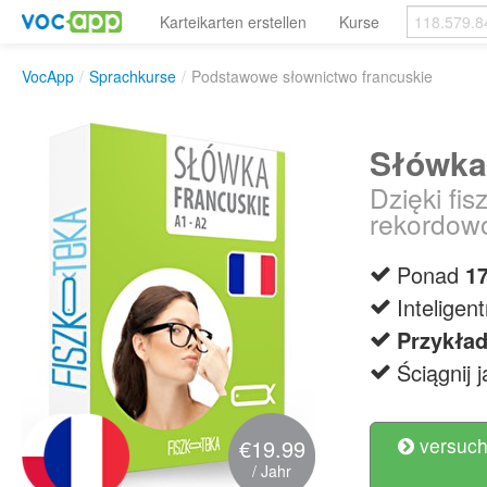
Karteikarten erstellen
Kurse
VocApp
/
Sprachkurse
/
Podstawowe słownictwo francuskie
Słówka
Dzięki fi
rekordow
Ponad
1
Intelige
Przykła
Ściągnij 
versuch
€19.99
/ Jahr