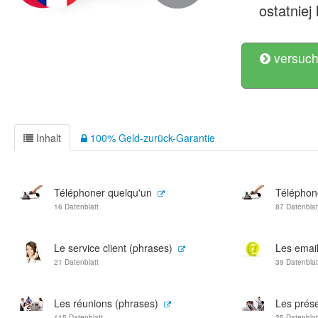
ostatniej 
versuch
Inhalt
100% Geld-zurück-Garantie
Téléphoner quelqu'un
Téléphon
16 Datenblatt
87 Datenblat
Le service client (phrases)
Les emai
21 Datenblatt
39 Datenblat
Les réunions (phrases)
Les prése
115 Datenblatt
25 Datenblat