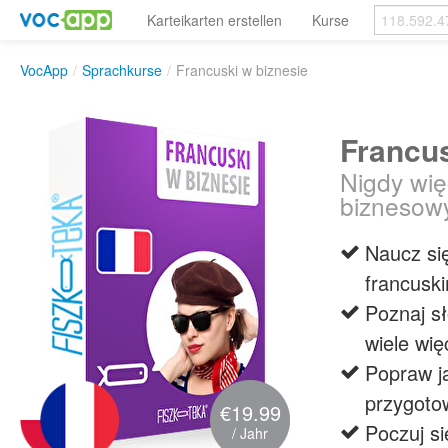
Karteikarten erstellen
Kurse
VocApp
/
Sprachkurse
/
Francuski w biznesie
Francus
Nigdy wię
biznesow
Naucz si
francusk
Poznaj sł
wiele wię
Popraw ja
przygoto
€19.99
Poczuj si
/ Jahr