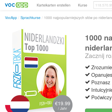
Karteikarten erstellen
Kurse
VocApp
/
Sprachkurse
/
1000 najpopularniejszych słów po niderla
1000 na
niderla
Zacznij r
Zrozumie
Opanujes
Poznasz 
Intuicyjn
Poćwiczy
€19.99
/ Jahr