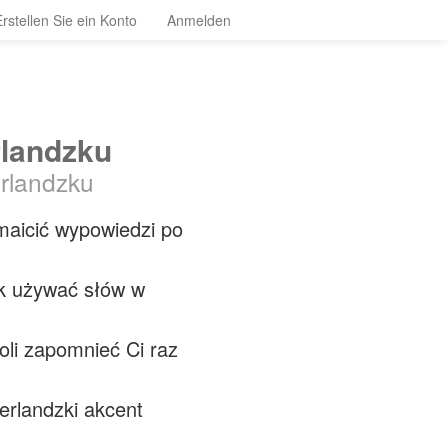
Erstellen Sie ein Konto
Anmelden
rlandzku
erlandzku
maicić wypowiedzi po
k używać słów w
oli zapomnieć Ci raz
erlandzki akcent