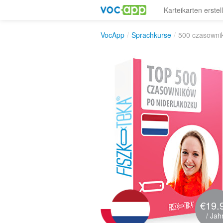
Karteikarten erstel
VocApp
/
Sprachkurse
/
500 czasowni
€19.
/ Jah