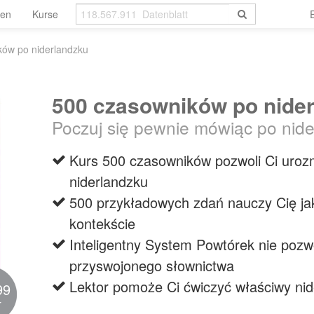
len
Kurse
ków po niderlandzku
500 czasowników po nide
Poczuj się pewnie mówiąc po nid
Kurs 500 czasowników pozwoli Ci uroz
niderlandzku
500 przykładowych zdań nauczy Cię ja
kontekście
Inteligentny System Powtórek nie pozw
przyswojonego słownictwa
Lektor pomoże Ci ćwiczyć właściwy nid
99
r