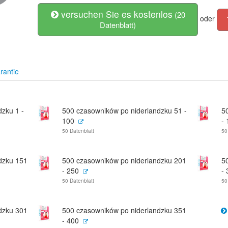
versuchen Sie es kostenlos
(20
oder
Datenblatt)
rantie
zku 1 -
500 czasowników po niderlandzku 51 -
5
100
-
50 Datenblatt
50
dzku 151
500 czasowników po niderlandzku 201
5
- 250
-
50 Datenblatt
50
dzku 301
500 czasowników po niderlandzku 351
- 400