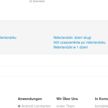
50 Datenblatt
iderlandzku
Niderlandzki: dzień drugi
500 czasowników po niderlandzku
Niderlandzki w 1 dzień
Anwendungen
Wir Über Uns
In Kont
Android Lernkarten
unser Team
kontakti