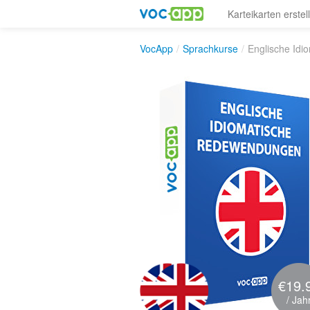
Karteikarten erstel
VocApp
/
Sprachkurse
/
Englische Idi
€19.
/ Jah