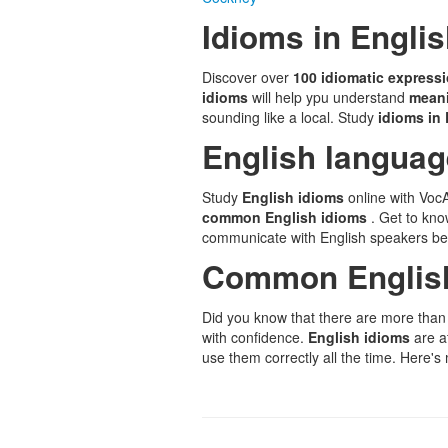
Idioms in Engli
Discover over
100 idiomatic express
idioms
will help ypu understand
meani
sounding like a local. Study
idioms in
English languag
Study
English idioms
online with Voc
common English idioms
. Get to kn
communicate with English speakers bet
Common Englis
Did you know that there are more tha
with confidence.
English idioms
are a
use them correctly all the time. Here'