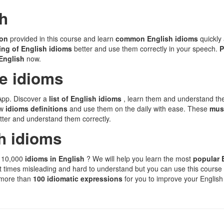
sh
ion
provided in this course and learn
common English idioms
quickly 
ng of English idioms
better and use them correctly in your speech.
P
 English
now.
e idioms
App. Discover a
list of English idioms
, learn them and understand th
ow
idioms definitions
and use them on the daily with ease. These
mus
ter and understand them correctly.
h idioms
n 10,000
idioms in English
? We will help you learn the most
popular 
t times misleading and hard to understand but you can use this cours
s more than
100 idiomatic expressions
for you to improve your Englis