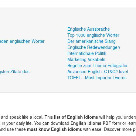
Englische Aussprache
Top 1000 englische Wörter
eden englischen Wörter
Der amerikanische Slang
Englische Redewendungen
Internationale Politik
Marketing Vokabeln
Begriffe zum Thema Fotografie
gsten Zitate des
Advanced English: C1&C2 level
TOEFL - Most important words
s
and speak like a local. This
list of English idioms
will help you unde
s
in your daily life. You can download
English idioms PDF
form or lear
 and use these
must know English idioms
with ease. Discover more 