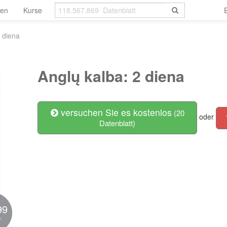
len
Kurse
2 diena
Anglų kalba: 2 diena
versuchen Sie es kostenlos
(20
oder
Datenblatt)
99
r