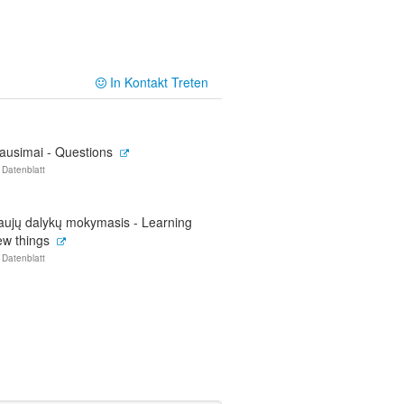
In Kontakt Treten
lausimai - Questions
 Datenblatt
aujų dalykų mokymasis - Learning
ew things
 Datenblatt