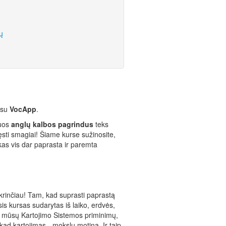
ų
 su
VocApp
.
iuos
anglų kalbos pagrindus
teks
sti smagiai! Šiame kurse sužinosite,
skas vis dar paprasta ir paremta
ikrinčiau! Tam, kad suprasti paprastą
sis kursas sudarytas iš laiko, erdvės,
 mūsų Kartojimo Sistemos priminimų,
ad kartojimas - mokslų motina. Ir taip,