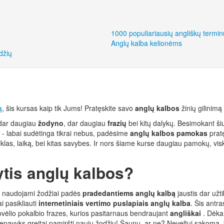
1000 populiariausių angliškų termin
Anglų kalba kelionėms
džių
ą
, šis kursas kaip tik Jums! Pratęskite savo
anglų kalbos
žinių gilinimą
dar daugiau
žodyno
, dar daugiau
frazių
bei kitų dalykų. Besimokant š
e - labai sudėtinga tikrai nebus, padėsime
anglų kalbos pamokas
pratę
veiklas, laiką, bei kitas savybes. Ir nors šiame kurse daugiau pamokų, vi
ytis anglų kalbos?
se naudojami žodžiai padės
pradedantiems anglų kalbą
jaustis dar užt
i pasikliauti
internetiniais vertimo puslapiais anglų kalba
. Šis antra
adovėlio pokalbio frazes, kurios pasitarnaus bendraujant
angliškai
. Dėka
pavyks greitai pamiršti naujų žodžių! Šaunu, ar ne? Neveltui sakoma, k