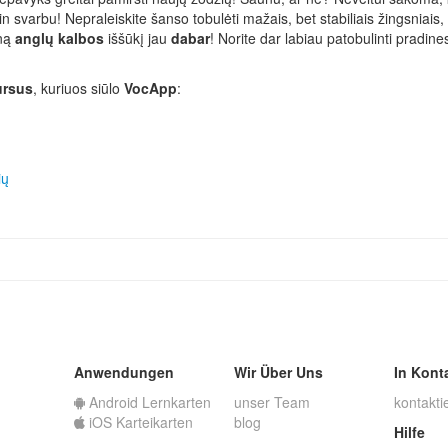
in svarbu! Nepraleiskite šanso tobulėti mažais, bet stabiliais žingsniais
eną
anglų kalbos
iššūkį jau
dabar
! Norite dar labiau patobulinti pradin
ursus
, kuriuos siūlo
VocApp
:
ių
Anwendungen
Wir Über Uns
In Kont
Android Lernkarten
unser Team
kontakti
iOS Karteikarten
blog
Hilfe