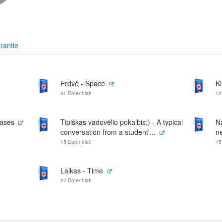
rantie
Erdvė - Space
K
31 Datenblatt
12
rases
Tipiškas vadovėlio pokalbis;) - A typical
N
conversation from a student'...
n
15 Datenblatt
15
Laikas - Time
27 Datenblatt