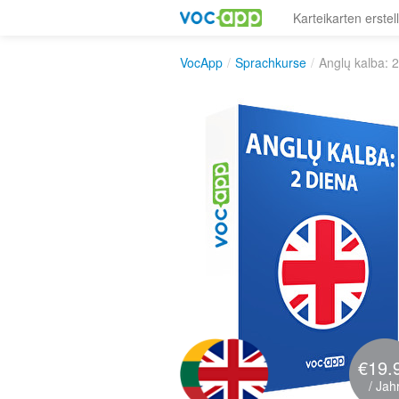
Karteikarten erstel
VocApp
/
Sprachkurse
/
Anglų kalba: 
€19.
/ Jah