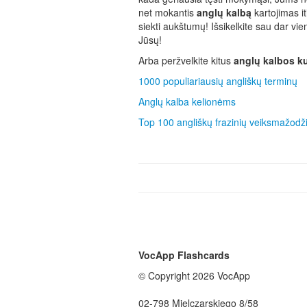
net mokantis
anglų kalbą
kartojimas it
siekti aukštumų! Išsikelkite sau dar vi
Jūsų!
Arba peržvelkite kitus
anglų kalbos k
1000 populiariausių angliškų terminų
Anglų kalba kelionėms
Top 100 angliškų frazinių veiksmažodž
VocApp Flashcards
© Copyright 2026 VocApp
02-798 Mielczarskiego 8/58