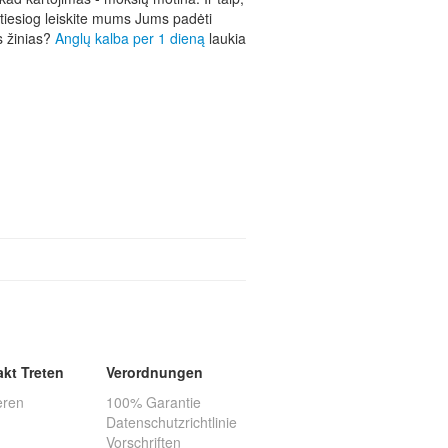
, tiesiog leiskite mums Jums padėti
es žinias?
Anglų kalba per 1 dieną
laukia
akt Treten
Verordnungen
eren
100% Garantie
Datenschutzrichtlinie
Vorschriften