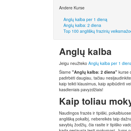
Andere Kurse
Anglų kalba per 1 dieną
Anglų kalba: 2 diena
Top 100 angliškų frazinių veiksmažo
Anglų kalba
Jeigu neužteko
Anglų kalba per 1 dien
Šiame
"Anglų kalba: 2 diena"
kurse 
padirbėti daugiau, tačiau nesijaudinkit
kaip teikti klausimus, kaip apibūdinti 
kasdieniais pavyzdžiais!
Kaip toliau mok
Naudingos frazės ir tipiški, pokalbiuo
anglišką pokalbį, nebereikės taip dažna
savybių žodžių, čia rasite ir tipiško v
kada geriausia tęsti mokymąsi, Jums ne