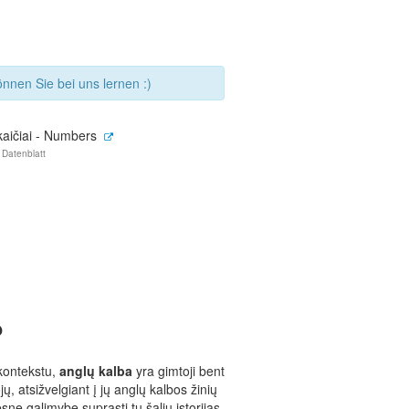
nnen Sie bei uns lernen :)
kaičiai - Numbers
 Datenblatt
?
kontekstu,
anglų kalba
yra gimtoji bent
, atsižvelgiant į jų anglų kalbos žinių
snę galimybę suprasti tų šalių istorijas