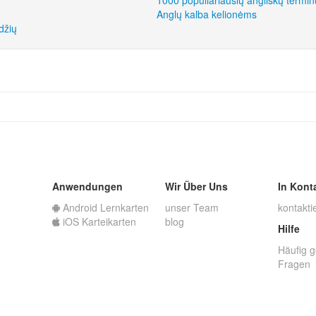
1000 populiariausių angliškų termin
Anglų kalba kelionėms
džių
Anwendungen
Wir Über Uns
In Kont
Android Lernkarten
unser Team
kontakti
iOS Karteikarten
blog
Hilfe
Häufig g
Fragen