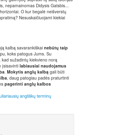
ris, nepamainomas Didysis Gatsbis...
 horizontai. O kur begalė neišverstų
pratimą? Nesuskaičiuojami kiekiai
ują kalbą savarankiškai
nebūtų taip
pu, koks patogus Jums. Su
, kad sužadintų kiekvieno norą
e įsisavinti
labiausiai naudojamus
lba
.
Mokytis anglų kalbą
gali būti
alba
, daug patogiau padės praturtinti
ums
pagerinti anglų kalbos
liariausių angliškų terminų