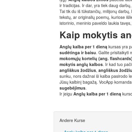
ir tradicijas. Ir dar, yra tiek daug darb
Tai tik du iš tūkstančių, milijonų darbų,
tekstų, ar originalių poemų, kuriose iš
istorinio, meninio paveldo laukia tavęs,
Kaip mokytis a
Anglų kalba per 1 dieną
kursas yra p
sudėtinga ir baisu
. Galite prisitaiky
mokomųjų kortelių (ang. flashcards
mokytis anglų kalbos
. Ir kad tuo pa
angliškus žodžius
,
angliškus žodžiu
sunku, nors dažnai ši kalba pasirodo l
Jūsų kalbinį bagažą. VocApp komanda 
sugebėjimus
.
Ir jeigu
Anglų kalba per 1 dieną
kurso
Andere Kurse