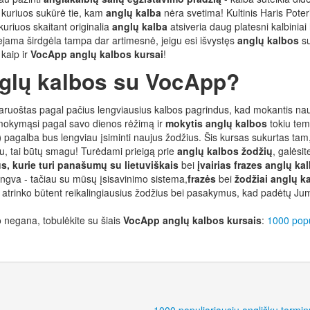
ų, kuriuos sukūrė tie, kam
anglų kalba
nėra svetima! Kultinis Haris Pote
 kuriuos skaitant originalia
anglų kalba
atsiveria daug platesni kalbiniai
liejama širdgėla tampa dar artimesnė, jeigu esi išvystęs
anglų kalbos
su
 kaip ir
VocApp anglų kalbos kursai
!
nglų kalbos su VocApp?
aruoštas pagal pačius lengviausius kalbos pagrindus, kad mokantis na
ti mokymąsi pagal savo dienos rėžimą ir
mokytis anglų kalbos
tokiu tem
)
pagalba bus lengviau įsiminti naujus žodžius. Šis kursas sukurtas tam
čiu, tai būtų smagu! Turėdami prieigą prie
anglų kalbos žodžių
, galėsit
s, kurie turi panašumų su lietuviškais
bei
įvairias frazes anglų ka
engva - tačiau su mūsų įsisavinimo sistema,
frazės
bei
žodžiai anglų k
atrinko būtent reikalingiausius žodžius bei pasakymus, kad padėtų J
 negana, tobulėkite su šiais
VocApp anglų kalbos kursais
:
1000 popu