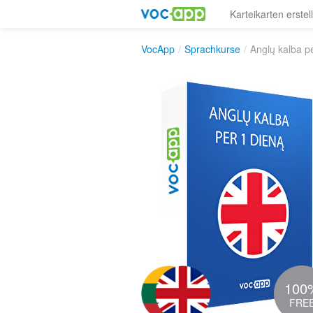
Karteikarten erstel
VocApp
/
Sprachkurse
/
Anglų kalba p
100
FRE