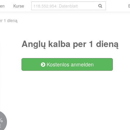
len
Kurse
er 1 dieną
Anglų kalba per 1 dieną
Kostenlos anmelden
%
E