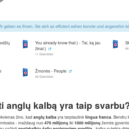
r geben es Ihnen, Sie sich so effizient sehen konnte und angenehm kö
žodžių
You already know that:) - Tai, ką jau
S
žinai:)
66
11 Datenblatt
e
Žmonės - People
36 Datenblatt
ti anglų kalbą yra taip svarbu
iekvienas žino, kad
anglų kalba
yra tarptautinė
lingua franca
. Bendru 
 gimtosios - maždaug nuo
470 milijonų
iki
1000 milijonų
žemės gyventojų
au pažinti
anglakalbių šalių egzistavimo pradžią
- kalba suteikia dide