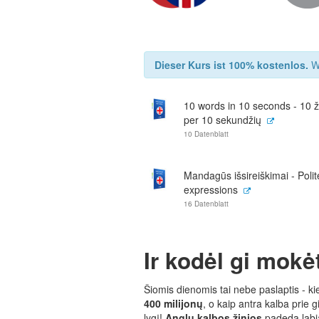
Dieser Kurs ist 100% kostenlos.
Wi
10 words in 10 seconds - 10 
per 10 sekundžių
10 Datenblatt
Mandagūs išsireiškimai - Polit
expressions
16 Datenblatt
Ir kodėl gi mokė
Šiomis dienomis tai nebe paslaptis - k
400 milijonų
, o kaip antra kalba prie
lygį!
Anglų kalbos žinios
padeda labi