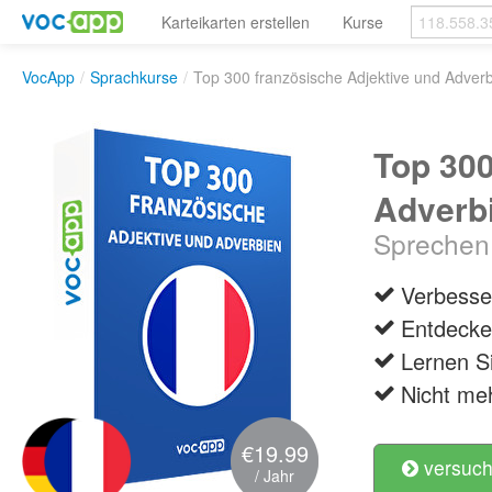
Karteikarten erstellen
Kurse
VocApp
/
Sprachkurse
/
Top 300 französische Adjektive und Adver
Top 300
Adverb
Sprechen 
Verbesser
Entdecken
Lernen Si
Nicht me
€19.99
versuch
/ Jahr