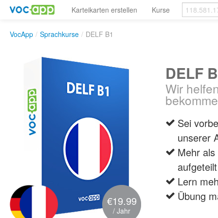
Karteikarten erstellen
Kurse
VocApp
/
Sprachkurse
/
DELF B1
DELF B
Wir helfe
bekomme
Sei vorbe
unserer 
Mehr als
aufgeteil
Lern meh
Übung ma
€19.99
/ Jahr