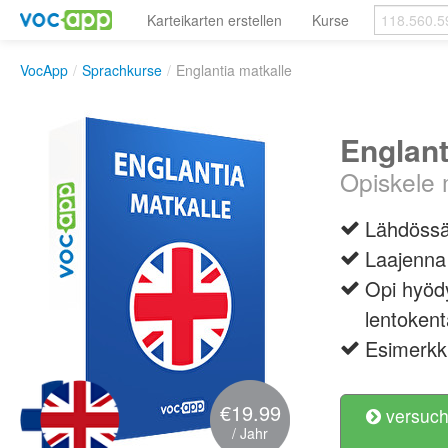
Karteikarten erstellen
Kurse
VocApp
/
Sprachkurse
/
Englantia matkalle
Englant
Opiskele 
Lähdössä 
Laajenna 
Opi hyödy
lentoken
Esimerkk
€19.99
versuch
/ Jahr