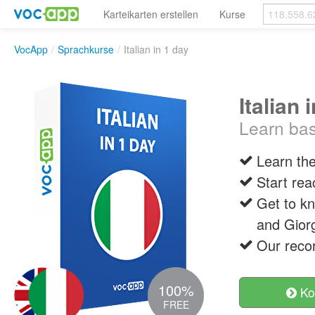
Karteikarten erstellen
Kurse
VocApp
/
Sprachkurse
/
Italian in 1 day
Italian 
Learn basi
Learn the
Start rea
Get to kn
and Gior
Our recor
100%
Ko
FREE