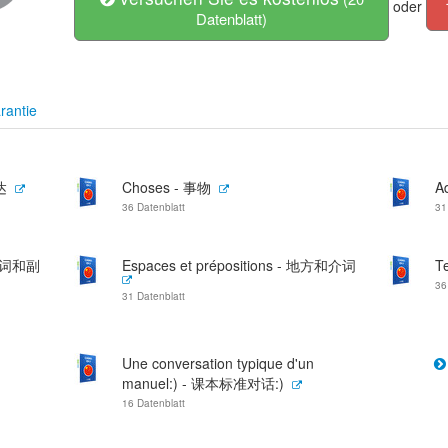
oder
Datenblatt)
rantie
达
Choses - 事物
A
36 Datenblatt
31
- 连词和副
Espaces et prépositions - 地方和介词
T
36
31 Datenblatt
Une conversation typique d'un
manuel:) - 课本标准对话:)
16 Datenblatt