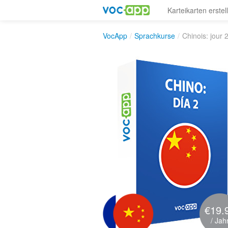
Karteikarten erstel
VocApp
/
Sprachkurse
/
Chinois: jour 
€19.
/ Jah