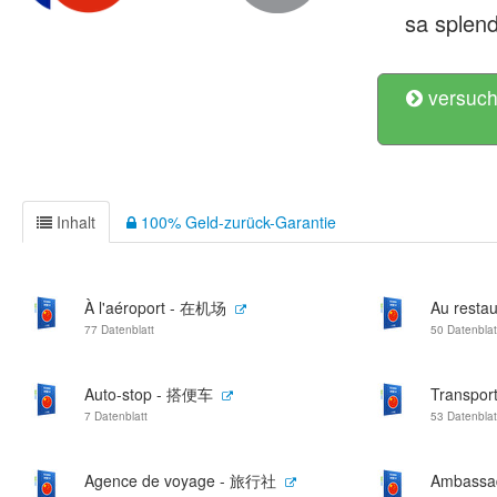
sa splend
versuch
Inhalt
100% Geld-zurück-Garantie
À l'aéroport - 在机场
Au resta
77 Datenblatt
50 Datenblat
Auto-stop - 搭便车
Transpor
7 Datenblatt
53 Datenblat
Agence de voyage - 旅行社
Ambass