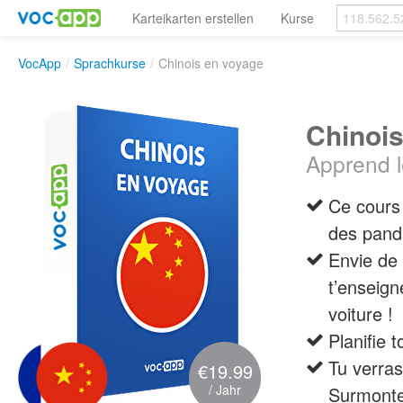
Karteikarten erstellen
Kurse
VocApp
/
Sprachkurse
/
Chinois en voyage
Chinois
Apprend le
Ce cours t
des pand
Envie de 
t’enseign
voiture !
Planifie 
Tu verras
€19.99
/ Jahr
Surmonte 