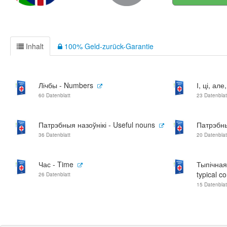
Inhalt
100% Geld-zurück-Garantie
Лічбы - Numbers
І, ці, але
60 Datenblatt
23 Datenblat
Патрэбныя назоўнікі - Useful nouns
Патрэбны
36 Datenblatt
20 Datenblat
Час - Time
Тыпічная
typical c
26 Datenblatt
15 Datenblat