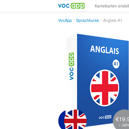
Karteikarten erstel
VocApp
/
Sprachkurse
/
Anglais A1
€19.
/ Jah