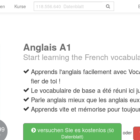
len
Kurse
Anglais A1
Start learning the French vocabul
Apprends l'anglais facilement avec Vo
fier de toi !
Le vocabulaire de base a été réuni ici ju
Parle anglais mieux que les anglais eu
Apprends vite et mémorise pour toujo
99
versuchen Sie es kostenlos
(50
oder
r
Datenblatt)