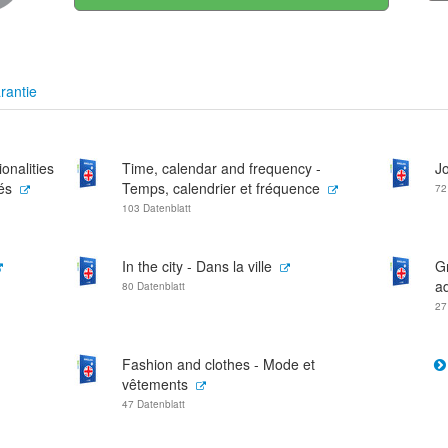
rantie
onalities
Time, calendar and frequency -
Jo
és
Temps, calendrier et fréquence
72
103 Datenblatt
In the city - Dans la ville
Gr
a
80 Datenblatt
27
Fashion and clothes - Mode et
vêtements
47 Datenblatt