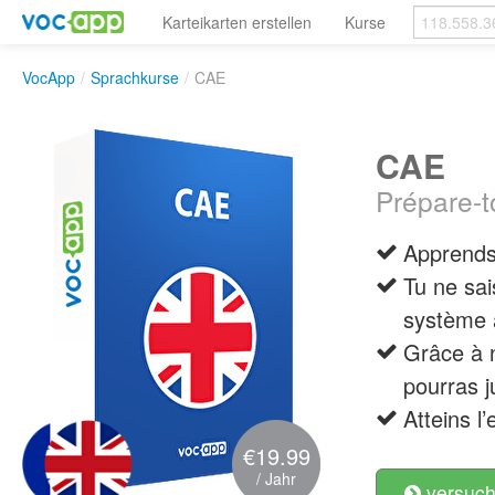
Karteikarten erstellen
Kurse
VocApp
/
Sprachkurse
/
CAE
CAE
Prépare-t
Apprends
Tu ne sai
système 
Grâce à n
pourras j
Atteins l
€19.99
/ Jahr
versuch