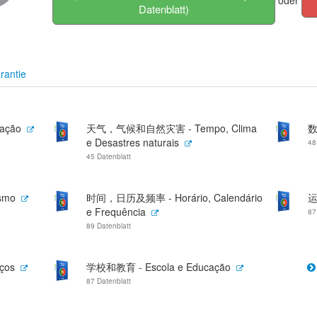
oder
Datenblatt)
rantie
ação
天气，气候和自然灾害 - Tempo, Clima
数
e Desastres naturais
48
45 Datenblatt
smo
时间，日历及频率 - Horário, Calendário
运
e Frequência
87
89 Datenblatt
ços
学校和教育 - Escola e Educação
87 Datenblatt