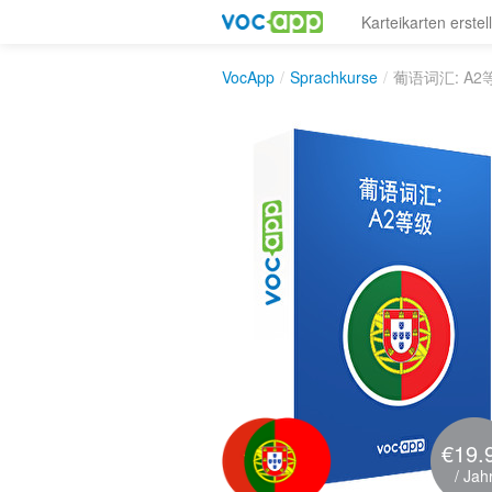
Karteikarten erstel
VocApp
/
Sprachkurse
/
葡语词汇: A2
€19.
/ Jah