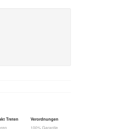
akt Treten
Verordnungen
eren
100% Garantie