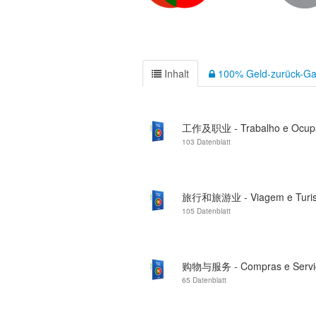
Inhalt
100% Geld-zurück-Ga
工作及职业 - Trabalho e Ocup
103 Datenblatt
旅行和旅游业 - Viagem e Turi
105 Datenblatt
购物与服务 - Compras e Servi
65 Datenblatt