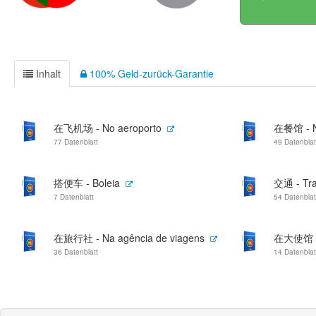
Inhalt
100% Geld-zurück-Garantie
在飞机场 - No aeroporto
在餐馆 - No
77 Datenblatt
49 Datenblat
搭便车 - Boleia
交通 - Tra
7 Datenblatt
54 Datenblat
在旅行社 - Na agência de viagens
在大使馆 - 
36 Datenblatt
14 Datenblat