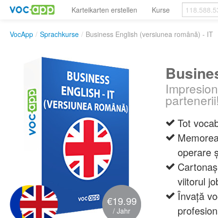
Karteikarten erstellen
Kurse
VocApp
/
Sprachkurse
/
Business English (versiunea română) - IT
Busines
Impresion
partenerii
Tot vocab
Memoreaz
operare ș
Cartonașe
viitorul jo
Învață vo
€19.99
profesion
/ Jahr