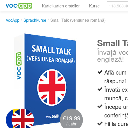
Karteikarten erstellen
Kurse
VocApp
/
Sprachkurse
/
Small Talk (versiunea română)
Small T
Învață vo
engleză!
Află cum 
răspunzi
Învață ex
muncă, că
Începe un
conferinț
€19.99
Fii la cu
/ Jahr