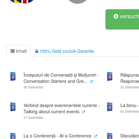
versuch
Inhalt
100% Geld-zurück-Garantie
Începuturi de Conversații și Mulțumiri -
Răspunsur
Conversation Starters and Gre...
Respons
36 Datenblatt
32 Datenblat
Vorbind despre evenimentele curente -
La birou -
Talking about current events
62 Datenblat
57 Datenblatt
La o Conferență - At a Conference
Discutând 