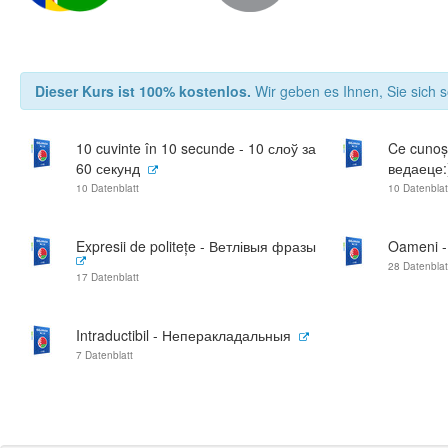
Dieser Kurs ist 100% kostenlos.
Wir geben es Ihnen, Sie sich s
10 cuvinte în 10 secunde - 10 слоў за
Ce cunoșt
60 секунд
ведаеце:
10 Datenblatt
10 Datenblat
Expresii de politețe - Ветлівыя фразы
Oameni -
28 Datenblat
17 Datenblatt
Intraductibil - Неперакладальныя
7 Datenblatt