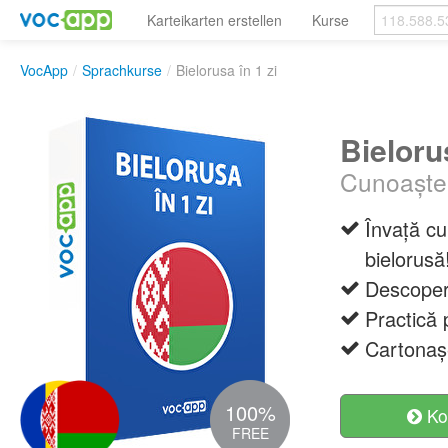
Karteikarten erstellen
Kurse
VocApp
/
Sprachkurse
/
Bielorusa în 1 zi
Bielorus
Cunoaște 
Învață cu
bielorusă
Descoperă
Practică 
Cartonașe
100%
Ko
FREE