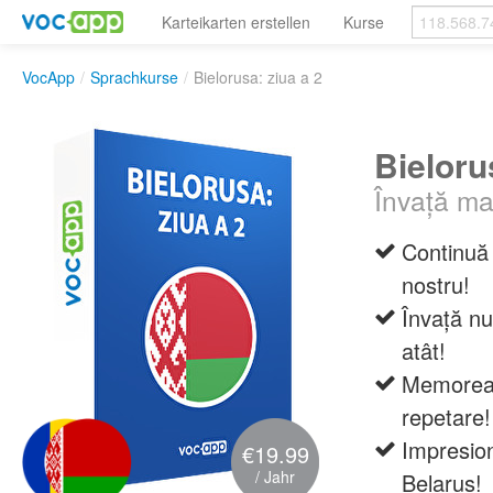
Karteikarten erstellen
Kurse
VocApp
/
Sprachkurse
/
Bielorusa: ziua a 2
Bieloru
Învață mai
Continuă 
nostru!
Învață nu
atât!
Memoreaz
repetare!
Impresion
€19.99
/ Jahr
Belarus!