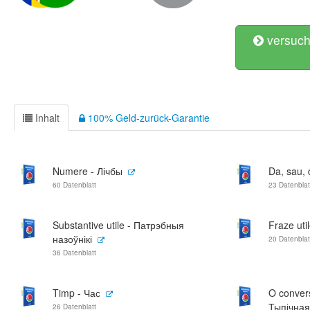
versuch
Inhalt
100% Geld-zurück-Garantie
Numere - Лічбы
Da, sau, d
60 Datenblatt
23 Datenblat
Substantive utile - Патрэбныя
Fraze ut
назоўнікі
20 Datenblat
36 Datenblatt
Timp - Час
O convers
Тыпічная
26 Datenblatt