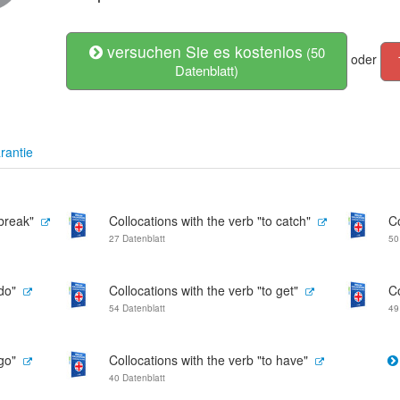
versuchen Sie es kostenlos
(50
oder
Datenblatt)
rantie
 break"
Collocations with the verb "to catch"
Co
27 Datenblatt
50
do"
Collocations with the verb "to get"
Co
54 Datenblatt
49
go"
Collocations with the verb "to have"
40 Datenblatt