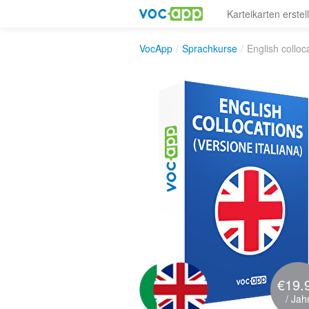
Karteikarten erstel
VocApp
/
Sprachkurse
/
English colloc
€19.
/ Jah