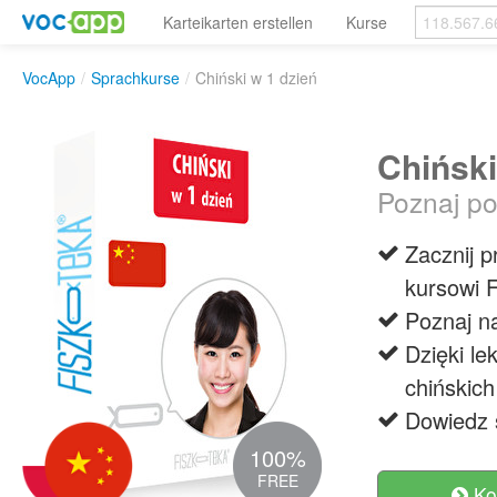
Karteikarten erstellen
Kurse
VocApp
/
Sprachkurse
/
Chiński w 1 dzień
Chiński
Poznaj po
Zacznij 
kursowi F
Poznaj na
Dzięki l
chińskic
Dowiedz s
100%
FREE
Ko