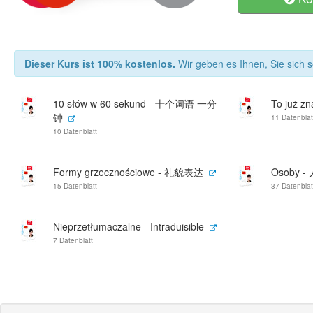
Dieser Kurs ist 100% kostenlos.
Wir geben es Ihnen, Sie sich s
10 słów w 60 sekund - 十个词语 一分
To już 
钟
11 Datenblat
10 Datenblatt
Formy grzecznościowe - 礼貌表达
Osoby -
15 Datenblatt
37 Datenblat
Nieprzetłumaczalne - Intraduisible
7 Datenblatt