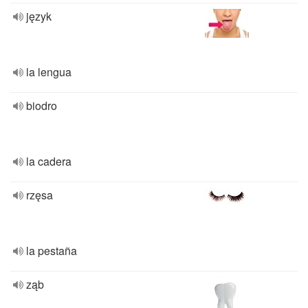
język
la lengua
biodro
la cadera
rzęsa
la pestaña
ząb