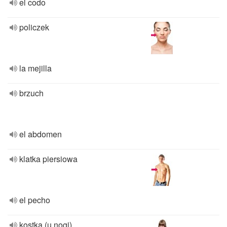
el codo
policzek
la mejilla
brzuch
el abdomen
klatka piersiowa
el pecho
kostka (u nogi)