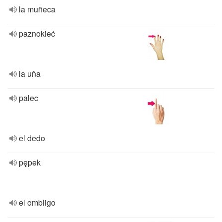
la muñeca
paznokieć
la uña
palec
el dedo
pępek
el ombligo