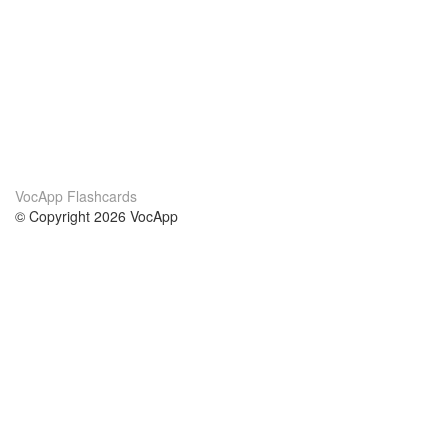
VocApp Flashcards
© Copyright 2026 VocApp
02-798 Mielczarskiego 8/58
Warsaw, Poland (EU)