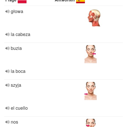
głowa
la cabeza
buzia
la boca
szyja
el cuello
nos