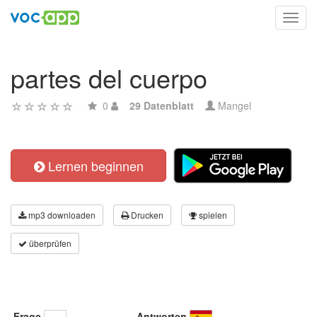
Toggl
navig
partes del cuerpo
0
29 Datenblatt
Mangel
Lernen beginnen
mp3 downloaden
Drucken
spielen
überprüfen
Frage
Antworten