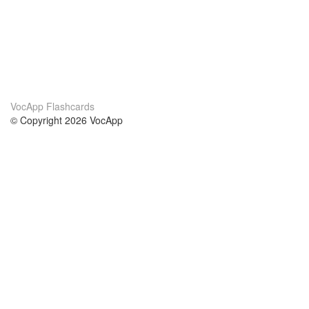
VocApp Flashcards
© Copyright 2026 VocApp
02-798 Mielczarskiego 8/58
Warsaw, Poland (EU)
Wir Über Uns
Bedingungen
unser Team
100% Garantie