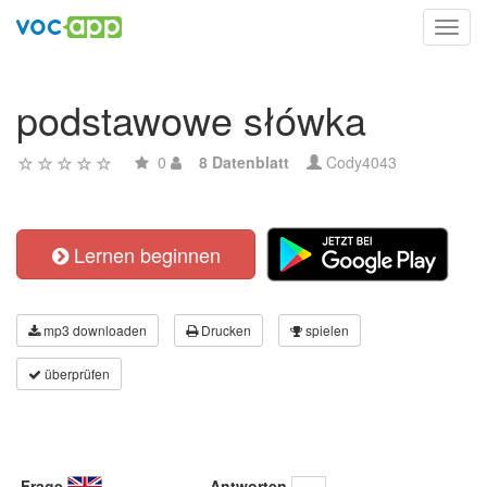
Toggl
navig
podstawowe słówka
0
8 Datenblatt
Cody4043
Lernen beginnen
mp3 downloaden
Drucken
spielen
überprüfen
Frage
Antworten