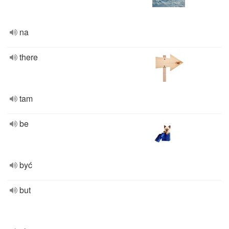
na
there
tam
be
być
but