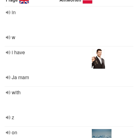
in
w
i have
Ja mam
with
z
on