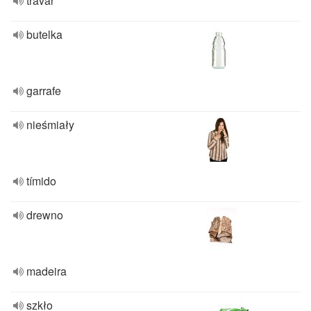
travar
butelka
garrafe
nieśmiały
tímido
drewno
madeira
szkło