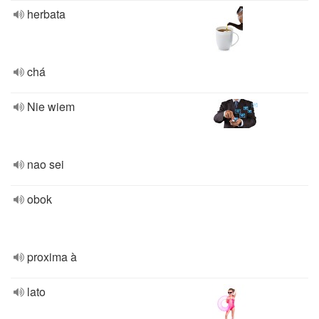
herbata
chá
Nie wiem
nao sei
obok
proxima à
lato