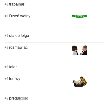
trabalhar
Dzień wolny
dia de folga
rozmawiać
falar
leniwy
preguiçoso