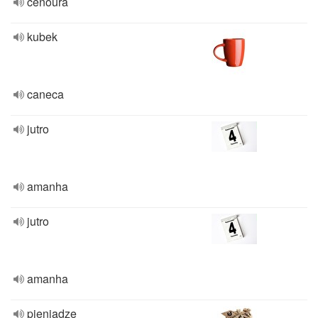
cenoura
kubek
caneca
jutro
amanha
jutro
amanha
pieniądze