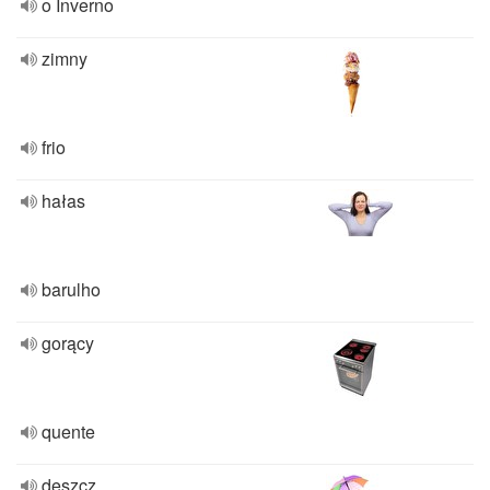
o Inverno
zimny
frio
hałas
barulho
gorący
quente
deszcz