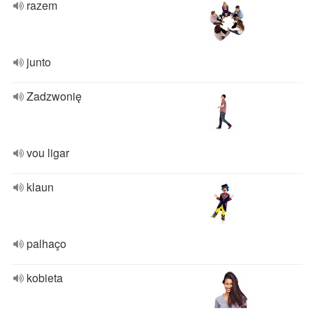
razem
junto
Zadzwonię
vou ligar
klaun
palhaço
kobieta