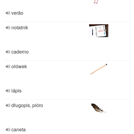
verāo
notatnik
caderno
ołówek
lápis
długopis, pióro
caneta