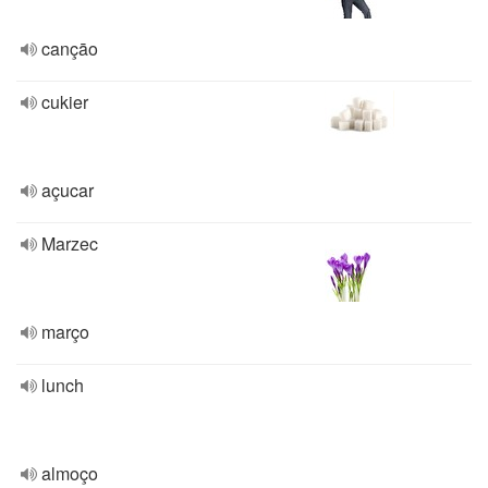
cançāo
cukier
açucar
Marzec
março
lunch
almoço