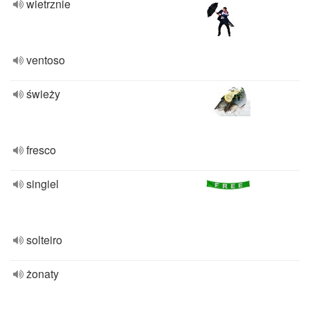
wietrznie
ventoso
świeży
fresco
singiel
solteiro
żonaty