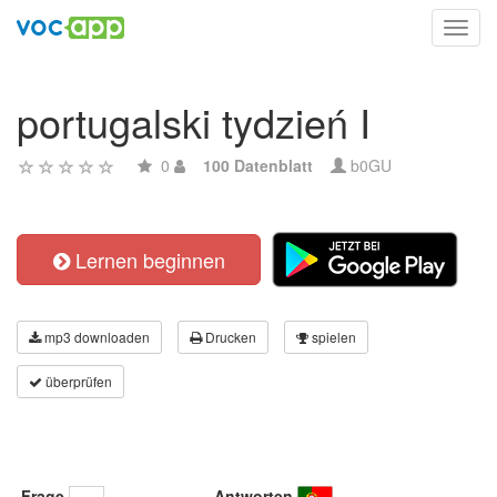
Toggl
navig
portugalski tydzień I
0
100 Datenblatt
b0GU
Lernen beginnen
mp3 downloaden
Drucken
spielen
überprüfen
Frage
Antworten