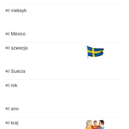
meksyk
México
szwecja
Suécia
rok
ano
kraj