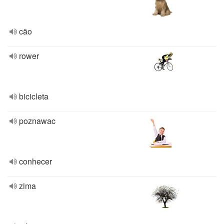
cão
rower
bicicleta
poznawac
conhecer
zima