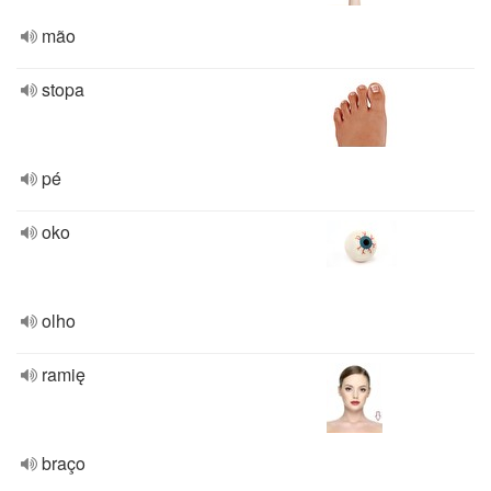
mão
stopa
pé
oko
olho
ramię
braço