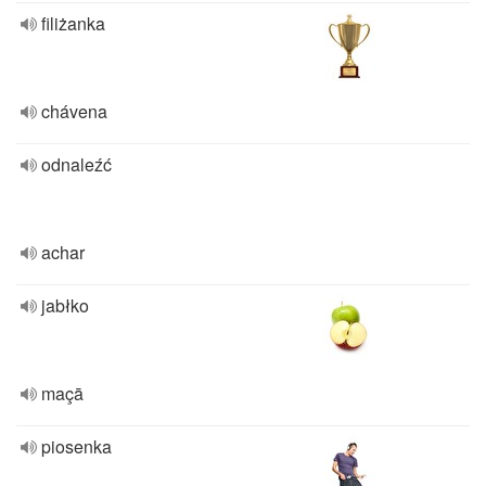
filiżanka
chávena
odnaleźć
achar
jabłko
maçā
piosenka