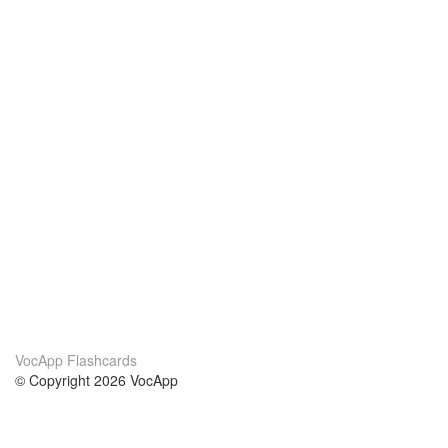
VocApp Flashcards
© Copyright 2026 VocApp
02-798 Mielczarskiego 8/58
Warsaw, Poland (EU)