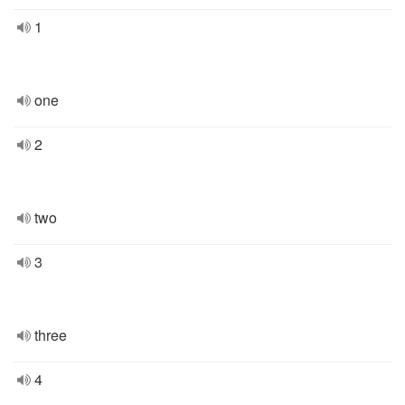
1
one
2
two
3
three
4