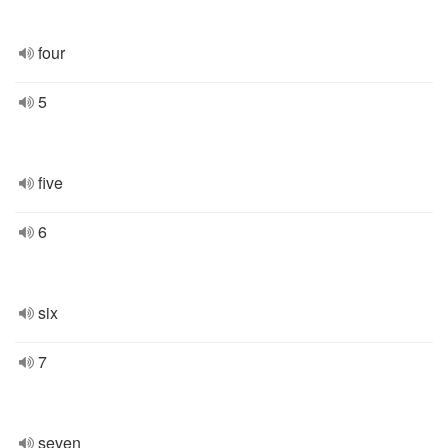
four
5
five
6
six
7
seven