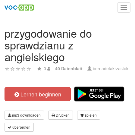
Toggl
navig
przygodowanie do
sprawdzianu z
angielskiego
0
40 Datenblatt
bernadetakrzastek
Lernen beginnen
mp3 downloaden
Drucken
spielen
überprüfen