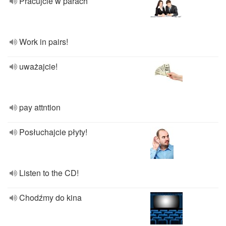
Pracujcie w parach
Work in pairs!
uważajcie!
pay attntion
Posłuchajcie płyty!
Listen to the CD!
Chodźmy do kina