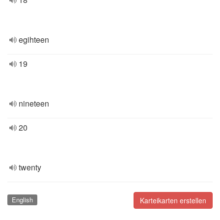
egihteen
19
nineteen
20
twenty
English
Karteikarten erstellen