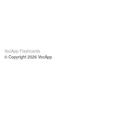
VocApp Flashcards
© Copyright 2026 VocApp
02-798 Mielczarskiego 8/58
Warsaw, Poland (EU)
Wir Über Uns
Bedingungen