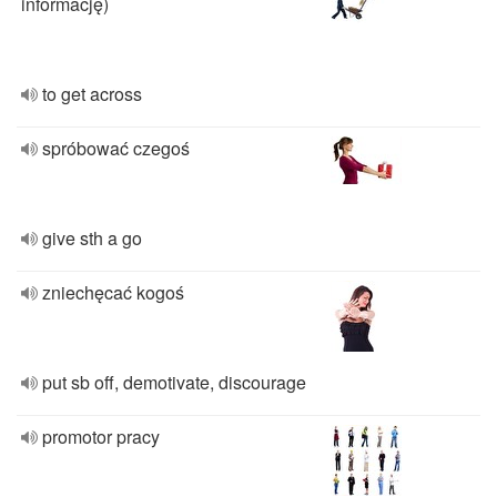
informację)
to get across
spróbować czegoś
give sth a go
zniechęcać kogoś
put sb off, demotivate, discourage
promotor pracy