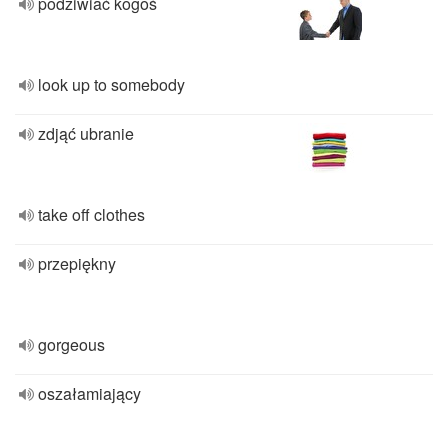
podziwiać kogoś
look up to somebody
zdjąć ubranie
take off clothes
przepiękny
gorgeous
oszałamiający