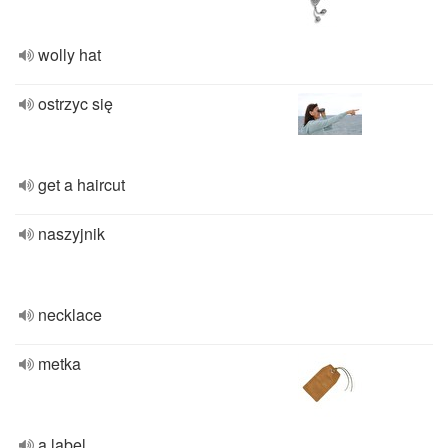
wolly hat
ostrzyc się
get a haircut
naszyjnik
necklace
metka
a label