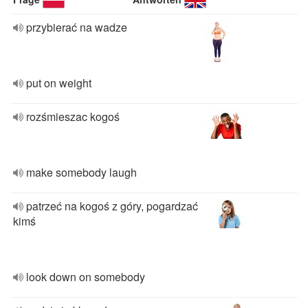
przybierać na wadze
put on weight
rozśmieszac kogoś
make somebody laugh
patrzeć na kogoś z góry, pogardzać
kimś
look down on somebody