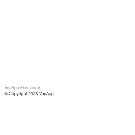
VocApp Flashcards
© Copyright 2026 VocApp
02-798 Mielczarskiego 8/58
Warsaw, Poland (EU)