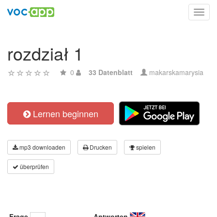
Toggl
navig
rozdział 1
0
33 Datenblatt
makarskamarysia
Lernen beginnen
mp3 downloaden
Drucken
spielen
überprüfen
Frage
Antworten