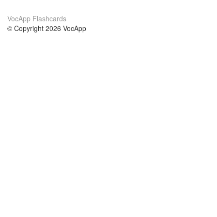
VocApp Flashcards
© Copyright 2026 VocApp
02-798 Mielczarskiego 8/58
Warsaw, Poland (EU)
Wir Über Uns
Bedingungen
unser Team
100% Garantie
Blog
Datenschutzrichtlinie
Vorschriften
In Kontakt Treten
BIPR
kontaktieren
Kurse
Hilfe