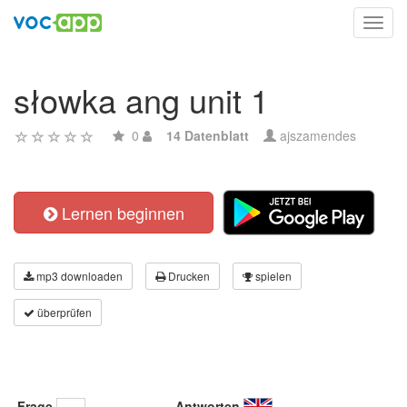
Toggl
navig
słowka ang unit 1
0
14 Datenblatt
ajszamendes
Lernen beginnen
mp3 downloaden
Drucken
spielen
überprüfen
Frage
Antworten