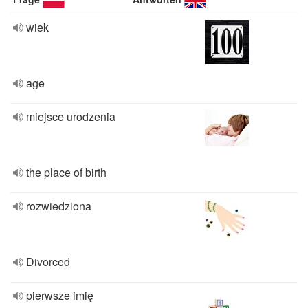
wiek
age
miejsce urodzenia
the place of birth
rozwiedziona
Divorced
pierwsze imię