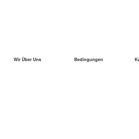
Wir Über Uns
Bedingungen
K
unser Team
100% Garantie
di
Blog
Datenschutzrichtlinie
di
Vorschriften
di
In Kontakt Treten
BIPR
di
kontaktieren
di
Mehr
di
Hilfe
neue Download
Häufig gestellte Fragen
einige Blogs
Katalog