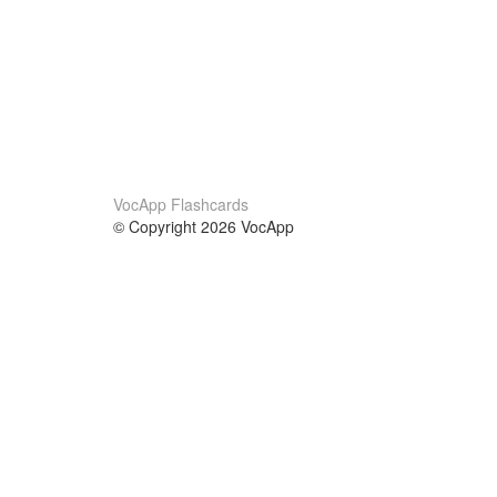
VocApp Flashcards
© Copyright 2026 VocApp
02-798 Mielczarskiego 8/58
Warsaw, Poland (EU)