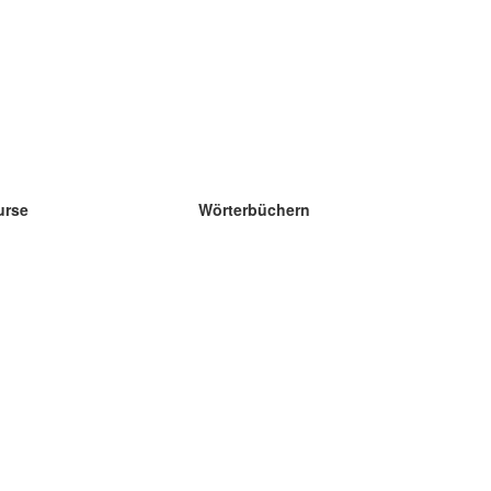
urse
Wörterbüchern
e Wissenschaft Englisch
e Wissenschaft Spanisch
e Wissenschaft Französisch
e Wissenschaft Russisch
e Wissenschaft Norwegisch
e Wissenschaft Schwedisch