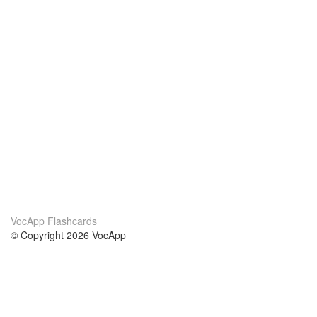
VocApp Flashcards
© Copyright 2026 VocApp
02-798 Mielczarskiego 8/58
Warsaw, Poland (EU)