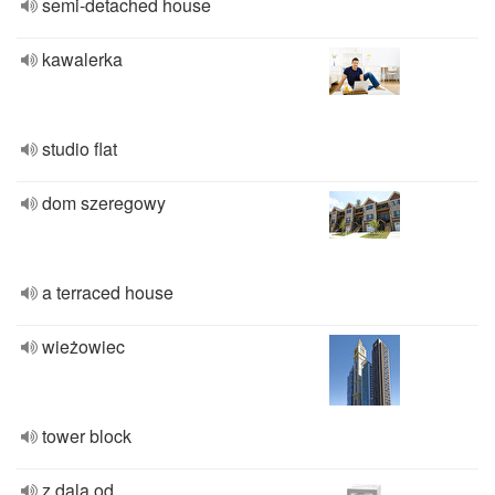
semi-detached house
kawalerka
studio flat
dom szeregowy
a terraced house
wieżowiec
tower block
z dala od