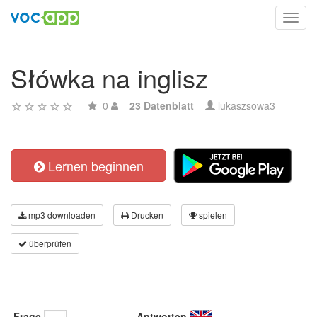
Toggl
navig
Słówka na inglisz
0
23 Datenblatt
lukaszsowa3
Lernen beginnen
mp3 downloaden
Drucken
spielen
überprüfen
Frage
Antworten