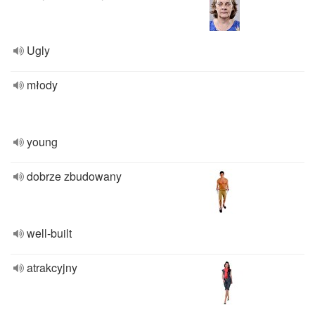
Ugly
młody
young
dobrze zbudowany
well-built
atrakcyjny