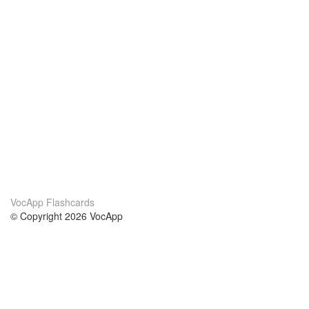
VocApp Flashcards
© Copyright 2026 VocApp
02-798 Mielczarskiego 8/58
Warsaw, Poland (EU)