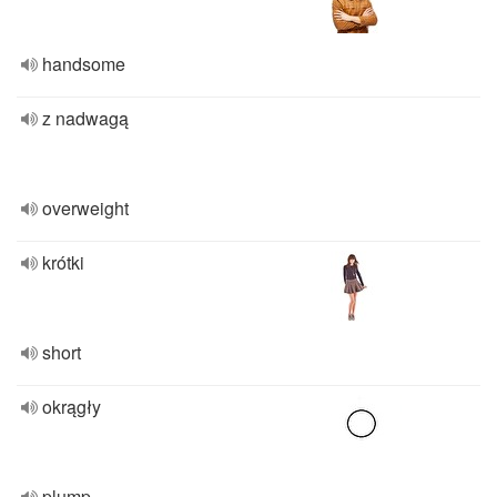
handsome
z nadwagą
overweight
krótki
short
okrągły
plump