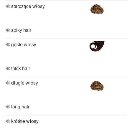
sterczące włosy
spiky hair
gęste włosy
thick hair
długie włosy
long hair
krótkie włosy