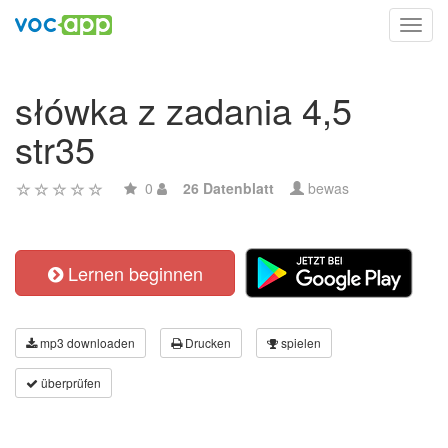
Toggl
navig
słówka z zadania 4,5
str35
0
26 Datenblatt
bewas
Lernen beginnen
mp3 downloaden
Drucken
spielen
überprüfen