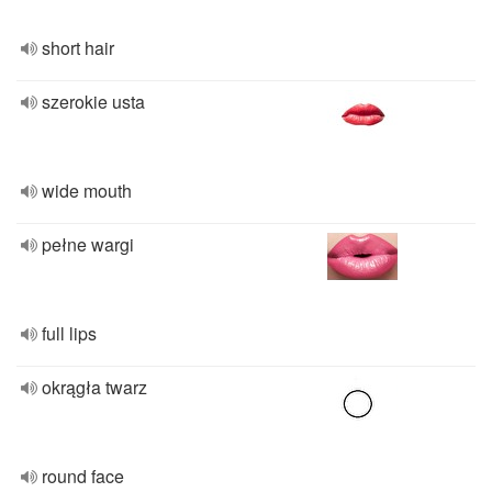
short hair
szerokie usta
wide mouth
pełne wargi
full lips
okrągła twarz
round face