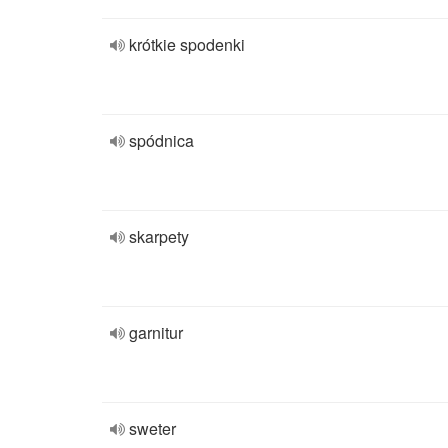
krótkie spodenki
spódnica
skarpety
garnitur
sweter