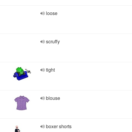
loose
scruffy
tight
blouse
boxer shorts