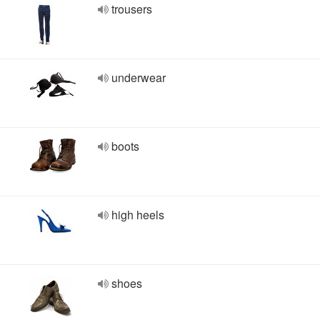
trousers
underwear
boots
high heels
shoes