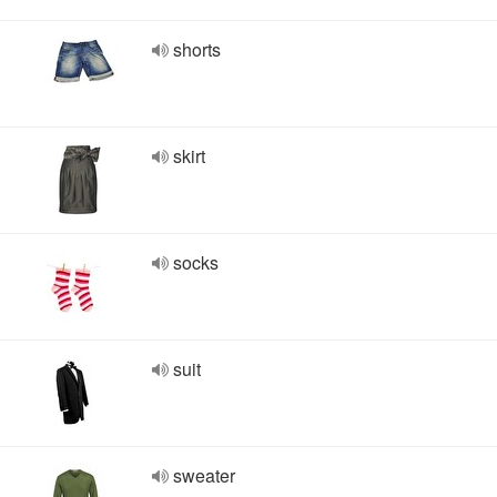
shorts
skirt
socks
suit
sweater