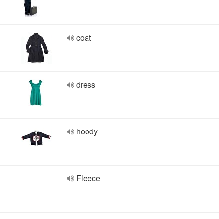
coat
dress
hoody
Fleece