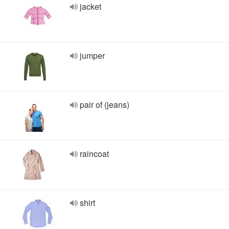
jacket
jumper
pair of (jeans)
raincoat
shirt