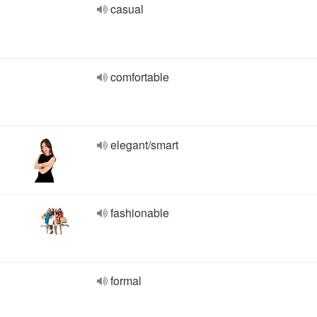
casual
comfortable
elegant/smart
fashionable
formal