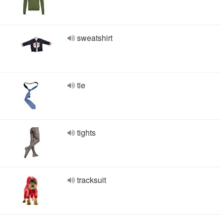
sweatshirt
tie
tights
tracksuit