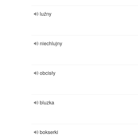
luźny
niechlujny
obcisły
bluzka
bokserki