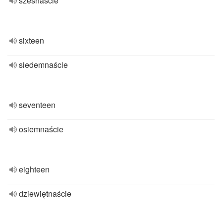
szesnaście
sixteen
siedemnaście
seventeen
osiemnaście
eighteen
dziewiętnaście