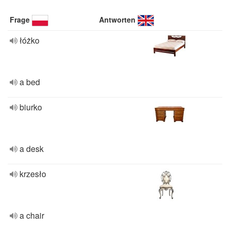
Frage
Antworten
łóżko
a bed
biurko
a desk
krzesło
a chair