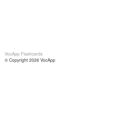
VocApp Flashcards
© Copyright 2026 VocApp
02-798 Mielczarskiego 8/58
Warsaw, Poland (EU)
Wir Über Uns
Bedingungen