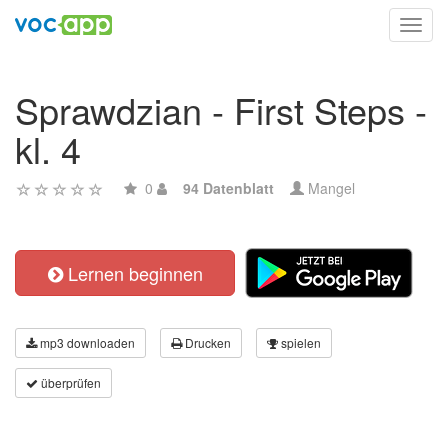
Toggl
navig
Sprawdzian - First Steps -
kl. 4
0
94 Datenblatt
Mangel
Lernen beginnen
mp3 downloaden
Drucken
spielen
überprüfen