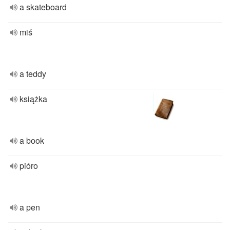
a skateboard
miś
a teddy
książka
a book
pióro
a pen