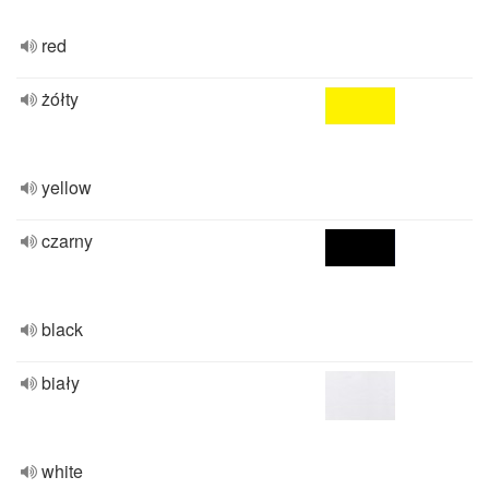
red
żółty
yellow
czarny
black
biały
white