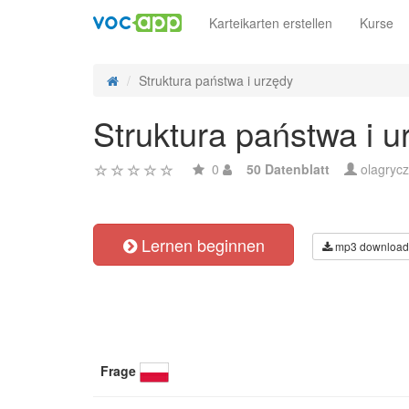
Karteikarten erstellen
Kurse
Struktura państwa i urzędy
Struktura państwa i u
0
50 Datenblatt
olagryc
Lernen beginnen
mp3 download
Frage