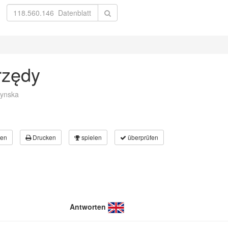
rzędy
zynska
en
Drucken
spielen
überprüfen
Antworten