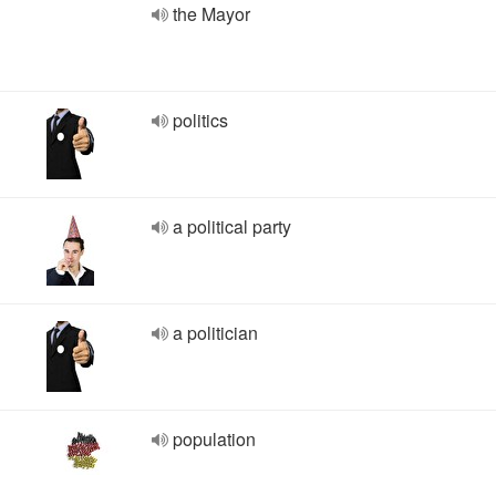
the Mayor
politics
a political party
a politician
population