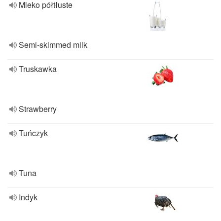
Mleko półtłuste
Semi-skimmed milk
Truskawka
Strawberry
Tuńczyk
Tuna
Indyk