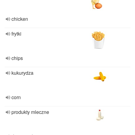
chicken
frytki
chips
kukurydza
corn
produkty mleczne