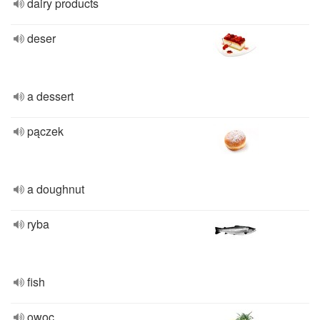
dairy products
deser
a dessert
pączek
a doughnut
ryba
fish
owoc