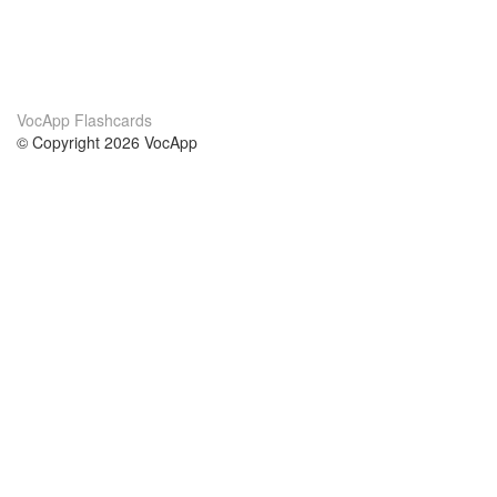
VocApp Flashcards
© Copyright 2026 VocApp
02-798 Mielczarskiego 8/58
Warsaw, Poland (EU)
Wir Über Uns
Bedingungen
unser Team
100% Garantie
Blog
Datenschutzrichtlinie
Vorschriften
In Kontakt Treten