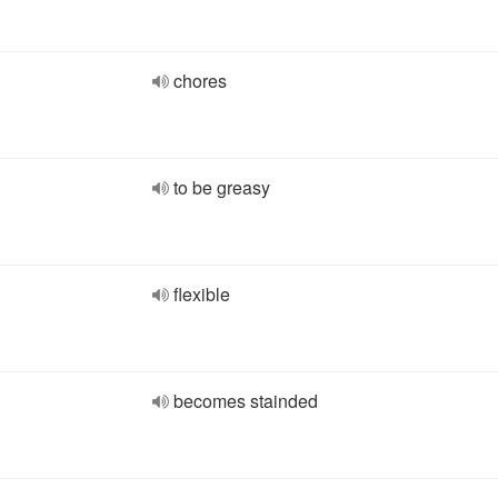
chores
to be greasy
flexible
becomes stainded