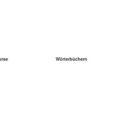
urse
Wörterbüchern
e Wissenschaft Englisch
e Wissenschaft Spanisch
e Wissenschaft Französisch
e Wissenschaft Russisch
e Wissenschaft Norwegisch
e Wissenschaft Schwedisch