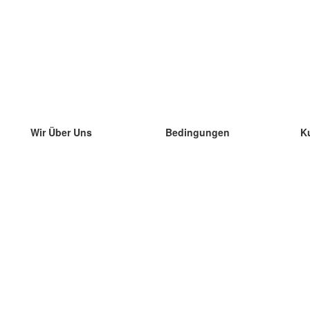
Wir Über Uns
Bedingungen
K
unser Team
100% Garantie
di
Blog
Datenschutzrichtlinie
di
Vorschriften
di
In Kontakt Treten
BIPR
di
kontaktieren
di
Mehr
di
Hilfe
neue Download
Häufig gestellte Fragen
einige Blogs
Katalog