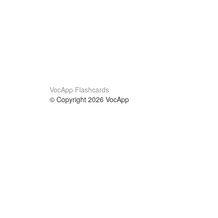
VocApp Flashcards
© Copyright 2026 VocApp
02-798 Mielczarskiego 8/58
Warsaw, Poland (EU)