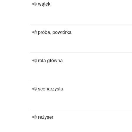
wątek
próba, powtórka
rola główna
scenarzysta
reżyser