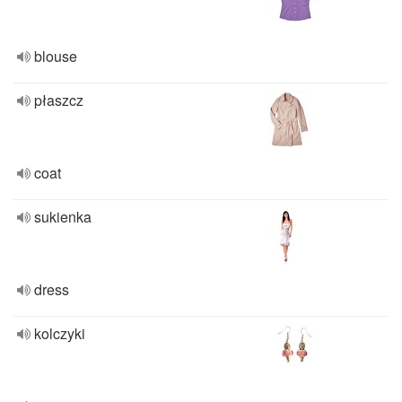
blouse
płaszcz
coat
sukienka
dress
kolczyki