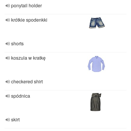
ponytail holder
krótkie spodenkki
shorts
koszula w kratkę
checkered shirt
spódnica
skirt