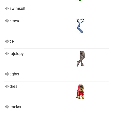
swimsuit
krawat
tie
rajstopy
tights
dres
tracksuit