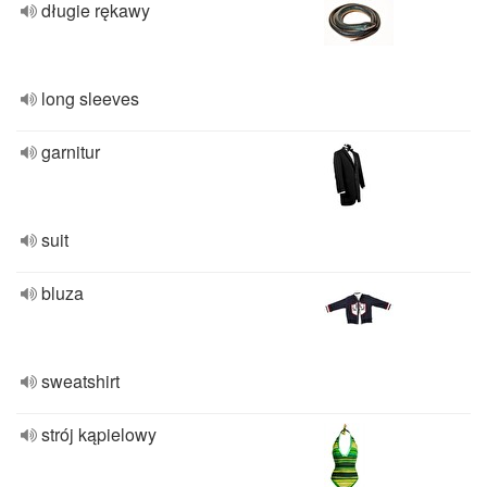
długie rękawy
long sleeves
garnitur
suit
bluza
sweatshirt
strój kąpielowy