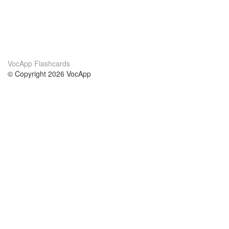
VocApp Flashcards
© Copyright 2026 VocApp
02-798 Mielczarskiego 8/58
Warsaw, Poland (EU)
Wir Über Uns
Bedingungen
unser Team
100% Garantie
Blog
Datenschutzrichtlinie