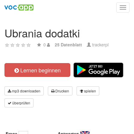
Toggl
navig
Ubrania dodatki
0
25 Datenblatt
trackerpl
Lernen beginnen
mp3 downloaden
Drucken
spielen
überprüfen
Frage
Antworten