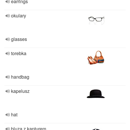
earrings
okulary
glasses
torebka
handbag
kapelusz
hat
bluza z kapturem