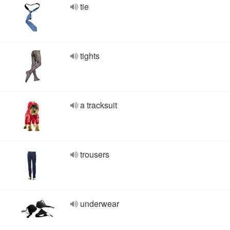
tie
tights
a tracksuit
trousers
underwear