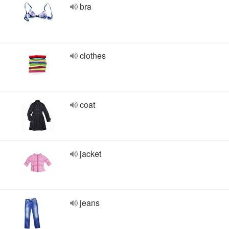
bra
clothes
coat
jacket
jeans