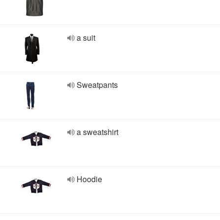
a suit
Sweatpants
a sweatshirt
Hoodie