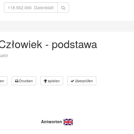
 Człowiek - podstawa
sak9
en
Drucken
spielen
überprüfen
Antworten