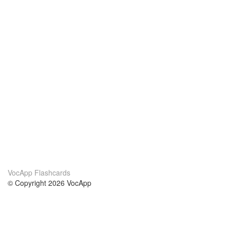
VocApp Flashcards
© Copyright 2026 VocApp
02-798 Mielczarskiego 8/58
Warsaw, Poland (EU)