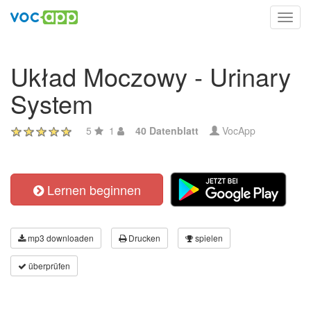
Toggl
navig
Układ Moczowy - Urinary
System
5
1
40 Datenblatt
VocApp
Lernen beginnen
mp3 downloaden
Drucken
spielen
überprüfen