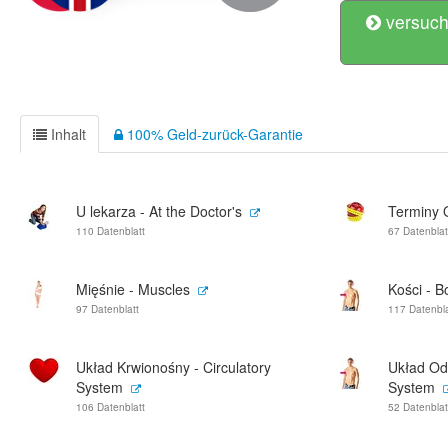
versuch
Inhalt
100% Geld-zurück-Garantie
U lekarza - At the Doctor's
Terminy 
110 Datenblatt
67 Datenblat
Mięśnie - Muscles
Kości - 
97 Datenblatt
117 Datenbla
Układ Krwionośny - Circulatory
Układ Od
System
System
106 Datenblatt
52 Datenblat