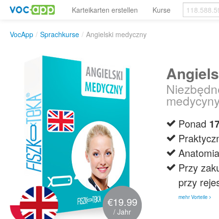
Karteikarten erstellen
Kurse
VocApp
/
Sprachkurse
/
Angielski medyczny
Angiel
Niezbędne
medycyn
Ponad
1
Praktycz
Anatomia
Przy zak
przy rej
mehr Vorteile
€19.99
/ Jahr