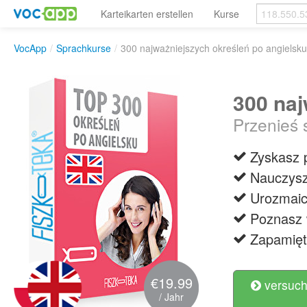
Karteikarten erstellen
Kurse
VocApp
/
Sprachkurse
/
300 najważniejszych określeń po angielsku
300 naj
Przenieś 
Zyskasz 
Nauczysz
Urozmaic
Poznasz 
Zapamięt
€19.99
versuch
/ Jahr